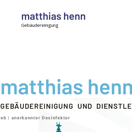
Zum
Inhalt
matthias henn
springen
Gebäudereinigung
matthias hen
DEREINIGUNG UND DIENSTLEI
ieb |
anerkannter Desinfektor